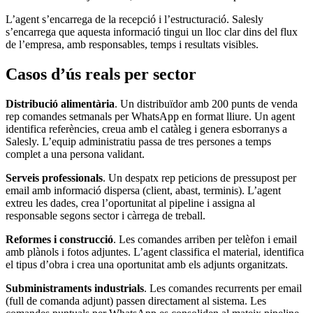
L’agent s’encarrega de la recepció i l’estructuració. Salesly
s’encarrega que aquesta informació tingui un lloc clar dins del flux
de l’empresa, amb responsables, temps i resultats visibles.
Casos d’ús reals per sector
Distribució alimentària
. Un distribuïdor amb 200 punts de venda
rep comandes setmanals per WhatsApp en format lliure. Un agent
identifica referències, creua amb el catàleg i genera esborranys a
Salesly. L’equip administratiu passa de tres persones a temps
complet a una persona validant.
Serveis professionals
. Un despatx rep peticions de pressupost per
email amb informació dispersa (client, abast, terminis). L’agent
extreu les dades, crea l’oportunitat al pipeline i assigna al
responsable segons sector i càrrega de treball.
Reformes i construcció
. Les comandes arriben per telèfon i email
amb plànols i fotos adjuntes. L’agent classifica el material, identifica
el tipus d’obra i crea una oportunitat amb els adjunts organitzats.
Subministraments industrials
. Les comandes recurrents per email
(full de comanda adjunt) passen directament al sistema. Les