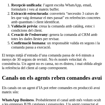
Recepció unificada
: l’agent escolta WhatsApp, email,
formularis i veu al mateix buffer.
Extracció estructurada
: converteix “necessito 3 caixes de
les que vaig demanar el mes passat” en referències concretes
amb quantitats i client identificat.
Validació prèvia
: creua la comanda amb catàleg, estoc i
condicions del client.
Creació de l’esborrany
: genera la comanda al CRM amb
totes les dades llestes per revisar.
Confirmació humana
: un responsable valida en segons i la
comanda passa a execució.
El temps mitjà d’entrada d’una comanda passa de 4-6 minuts a
menys de 30 segons de revisió. No és només velocitat: és
consistència. Un agent no es cansa, no es distreu, i mai oblida afegir
la referència del client al camp corresponent.
Canals on els agents reben comandes avui
Els canals on un agent d’IA pot rebre comandes en producció avui
mateix són:
WhatsApp Business
. Probablement el canal amb més volum ocult
a les empreses B2B catalanes i espanyoles. Un agent connectat al