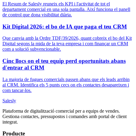
El Resum de Salesly reuneix els KPI i l'activitat de tot el
departament comercial en una sola pantalla. Així funciona el panell
de control que dona visibilitat diària.
Kit Digital 2026: el bo de IA que paga el teu CRM
Que canvia amb la Ordre TDF/39/2026, quant cobreix el bo del Kit
Digital segons la mida de la teva empresa i com finançar un CRM
com a solució subvencionable.
Cinc llocs on el teu equip perd oportunitats abans
d'entrar al CRM
La majoria de fugues comercials passen abans que els leads arribin
al CRM. Identifica els 5 punts cecs on els contactes desapareixen i
com tancar-los.
Salesly
Plataforma de digitalització comercial per a equips de vendes.
Gestiona contactes, pressupostos i comandes amb portal de client
integrat.
Producte