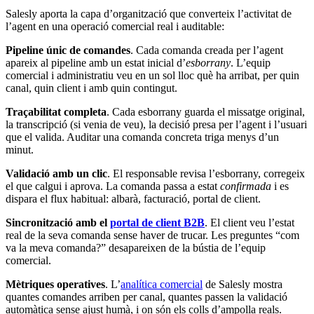
Salesly aporta la capa d’organització que converteix l’activitat de
l’agent en una operació comercial real i auditable:
Pipeline únic de comandes
. Cada comanda creada per l’agent
apareix al pipeline amb un estat inicial d’
esborrany
. L’equip
comercial i administratiu veu en un sol lloc què ha arribat, per quin
canal, quin client i amb quin contingut.
Traçabilitat completa
. Cada esborrany guarda el missatge original,
la transcripció (si venia de veu), la decisió presa per l’agent i l’usuari
que el valida. Auditar una comanda concreta triga menys d’un
minut.
Validació amb un clic
. El responsable revisa l’esborrany, corregeix
el que calgui i aprova. La comanda passa a estat
confirmada
i es
dispara el flux habitual: albarà, facturació, portal de client.
Sincronització amb el
portal de client B2B
. El client veu l’estat
real de la seva comanda sense haver de trucar. Les preguntes “com
va la meva comanda?” desapareixen de la bústia de l’equip
comercial.
Mètriques operatives
. L’
analítica comercial
de Salesly mostra
quantes comandes arriben per canal, quantes passen la validació
automàtica sense ajust humà, i on són els colls d’ampolla reals.