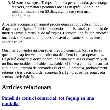
Mesurar sempre
. Temps d’entrada per comanda, percentatge
d’errors, comandes perdudes abans i després. Si no hi ha
millora mesurable en 60 dies, alguna cosa està mal
configurada.
A Salesly acompanyem aquest procés quan es contracta el mòdul
d’agents: configuració inicial, connexió amb els canals, calibració de
llindars i revisió mensual de mètriques. L’objectiu no és implementar
una eina, sinó canviar un procés que avui consumeix hores sense
aportar valor.
Quan les comandes arriben soles, l’equip comercial torna a fer el
que millor sap fer: vendre, tenir cura del client i tancar operacions.
La gestió comercial deixa de ser una feina manual i es converteix en
un flux mesurable, auditable i escalable. Si la teva empresa ha arribat
al punt on l’entrada de comandes és el coll d’ampolla, probablement
estiguis a tres decisions de recuperar 6 a 12 hores per persona cada
setmana amb Salesly.
Articles relacionats
Panell de control comercial: tot l'equip en una
pantalla