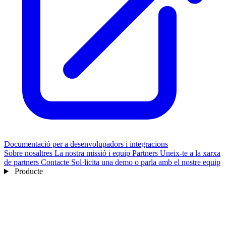
Documentació per a desenvolupadors i integracions
Sobre nosaltres
La nostra missió i equip
Partners
Uneix-te a la xarxa
de partners
Contacte
Sol·licita una demo o parla amb el nostre equip
Producte