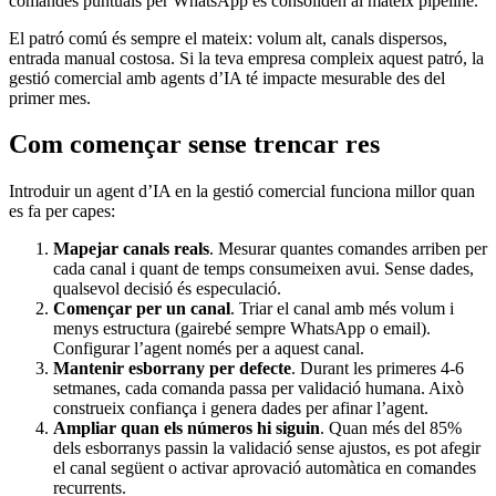
comandes puntuals per WhatsApp es consoliden al mateix pipeline.
El patró comú és sempre el mateix: volum alt, canals dispersos,
entrada manual costosa. Si la teva empresa compleix aquest patró, la
gestió comercial amb agents d’IA té impacte mesurable des del
primer mes.
Com començar sense trencar res
Introduir un agent d’IA en la gestió comercial funciona millor quan
es fa per capes:
Mapejar canals reals
. Mesurar quantes comandes arriben per
cada canal i quant de temps consumeixen avui. Sense dades,
qualsevol decisió és especulació.
Començar per un canal
. Triar el canal amb més volum i
menys estructura (gairebé sempre WhatsApp o email).
Configurar l’agent només per a aquest canal.
Mantenir esborrany per defecte
. Durant les primeres 4-6
setmanes, cada comanda passa per validació humana. Això
construeix confiança i genera dades per afinar l’agent.
Ampliar quan els números hi siguin
. Quan més del 85%
dels esborranys passin la validació sense ajustos, es pot afegir
el canal següent o activar aprovació automàtica en comandes
recurrents.