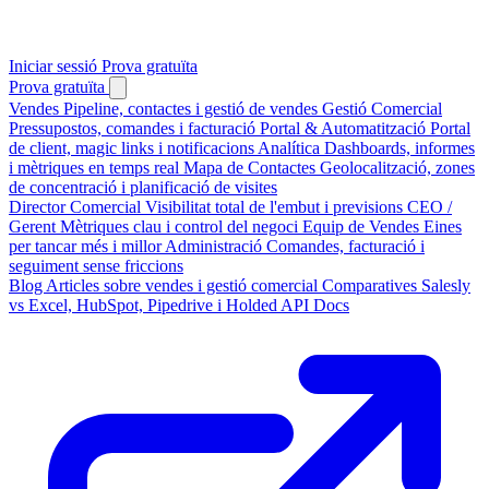
Iniciar sessió
Prova gratuïta
Prova gratuïta
Vendes
Pipeline, contactes i gestió de vendes
Gestió Comercial
Pressupostos, comandes i facturació
Portal & Automatització
Portal
de client, magic links i notificacions
Analítica
Dashboards, informes
i mètriques en temps real
Mapa de Contactes
Geolocalització, zones
de concentració i planificació de visites
Director Comercial
Visibilitat total de l'embut i previsions
CEO /
Gerent
Mètriques clau i control del negoci
Equip de Vendes
Eines
per tancar més i millor
Administració
Comandes, facturació i
seguiment sense friccions
Blog
Articles sobre vendes i gestió comercial
Comparatives
Salesly
vs Excel, HubSpot, Pipedrive i Holded
API Docs