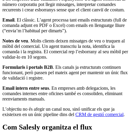
número corporatiu pot llegir missatges, interpretar comandes
recurrents i crear esborranys sense que el client canviï de costum.
Email
. El clàssic. L’agent processa tant emails estructurats (full de
comanda adjunt en PDF o Excel) com emails en llenguatge lliure
(“envia’m l’habitual per dimarts”).
Notes de veu
. Molts clients deixen missatges de veu o truquen al
mòbil del comercial. Un agent transcriu la nota, identifica la
comanda i la registra. El comercial rep l’esborrany al seu mòbil per
validar-lo en 10 segons.
Formularis i portals B2B
. Els canals ja estructurats continuen
funcionant, però passen pel mateix agent per mantenir un únic flux
de validació i registre.
Email intern entre seus
. En empreses amb delegacions, les
comandes internes entre oficines també es consoliden, eliminant
reenviaments manuals.
L’objectiu no és afegir un canal nou, sinó unificar els que ja
existeixen en un únic pipeline dins del
CRM de gestió comercial
.
Com Salesly organitza el flux