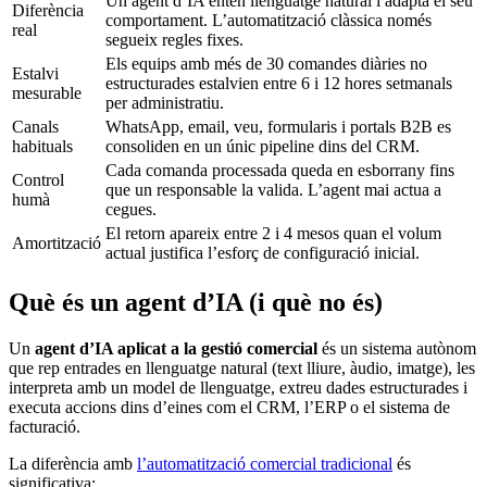
Un agent d’IA entén llenguatge natural i adapta el seu
Diferència
comportament. L’automatització clàssica només
real
segueix regles fixes.
Els equips amb més de 30 comandes diàries no
Estalvi
estructurades estalvien entre 6 i 12 hores setmanals
mesurable
per administratiu.
Canals
WhatsApp, email, veu, formularis i portals B2B es
habituals
consoliden en un únic pipeline dins del CRM.
Cada comanda processada queda en esborrany fins
Control
que un responsable la valida. L’agent mai actua a
humà
cegues.
El retorn apareix entre 2 i 4 mesos quan el volum
Amortització
actual justifica l’esforç de configuració inicial.
Què és un agent d’IA (i què no és)
Un
agent d’IA aplicat a la gestió comercial
és un sistema autònom
que rep entrades en llenguatge natural (text lliure, àudio, imatge), les
interpreta amb un model de llenguatge, extreu dades estructurades i
executa accions dins d’eines com el CRM, l’ERP o el sistema de
facturació.
La diferència amb
l’automatització comercial tradicional
és
significativa: