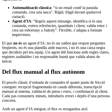
Automatització clàssica
: “si un email conté la paraula
comanda
, crea una tasca”. Rígid, fràgil davant qualsevol
variació.
Agent d’IA
: “llegeix aquest missatge, identifica si és una
comanda, extreu referències, quantitats i client, valida estoc i
crea un esborrany a Salesly”. Flexible, s’adapta a formats
imprevistos.
El que
no és
un agent d’IA: no és un xatbot que respon preguntes
freqüents, no és una plantilla amb macros, i no és una caixa negra
que decideix pel teu equip. Un agent útil funciona amb regles clares,
registres auditables i un responsable humà que valida abans de
tancar.
Del flux manual al flux autònom
El procés clàssic d’entrada de comandes té quatre punts de fricció
coneguts: recepció fragmentada en canals diferents, transcripció
manual al sistema, validació de preus i estoc, i confirmació al client.
Cada pas consumeix minuts, introdueix errors i depèn d’una persona
concreta.
Amb un agent d’IA integrat, el flux es reorganitza així: