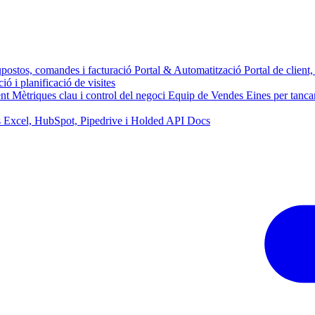
upostos, comandes i facturació
Portal & Automatització
Portal de client
ó i planificació de visites
ent
Mètriques clau i control del negoci
Equip de Vendes
Eines per tanca
s Excel, HubSpot, Pipedrive i Holded
API Docs