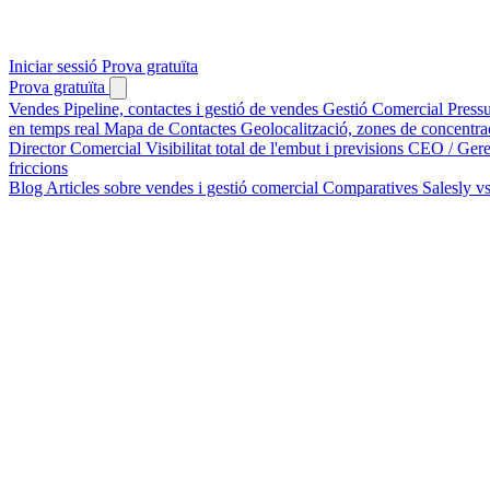
Iniciar sessió
Prova gratuïta
Prova gratuïta
Vendes
Pipeline, contactes i gestió de vendes
Gestió Comercial
Press
en temps real
Mapa de Contactes
Geolocalització, zones de concentraci
Director Comercial
Visibilitat total de l'embut i previsions
CEO / Ger
friccions
Blog
Articles sobre vendes i gestió comercial
Comparatives
Salesly v