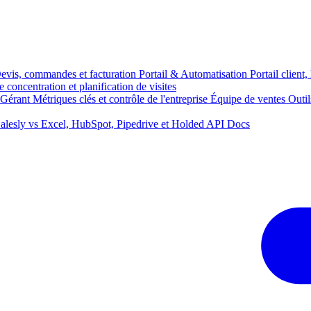
evis, commandes et facturation
Portail & Automatisation
Portail client
 concentration et planification de visites
 Gérant
Métriques clés et contrôle de l'entreprise
Équipe de ventes
Outil
alesly vs Excel, HubSpot, Pipedrive et Holded
API Docs