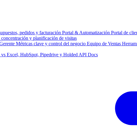
supuestos, pedidos y facturación
Portal & Automatización
Portal de cli
concentración y planificación de visitas
Gerente
Métricas clave y control del negocio
Equipo de Ventas
Herrami
y vs Excel, HubSpot, Pipedrive y Holded
API Docs