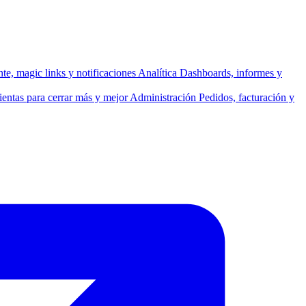
ente, magic links y notificaciones
Analítica
Dashboards, informes y
entas para cerrar más y mejor
Administración
Pedidos, facturación y