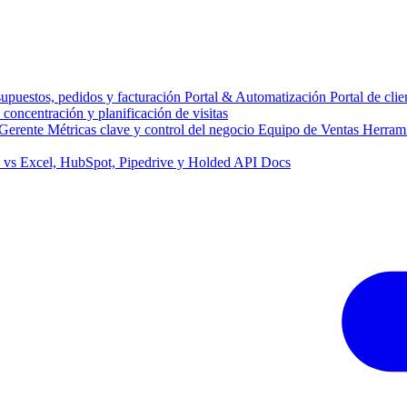
supuestos, pedidos y facturación
Portal & Automatización
Portal de cli
concentración y planificación de visitas
Gerente
Métricas clave y control del negocio
Equipo de Ventas
Herrami
y vs Excel, HubSpot, Pipedrive y Holded
API Docs