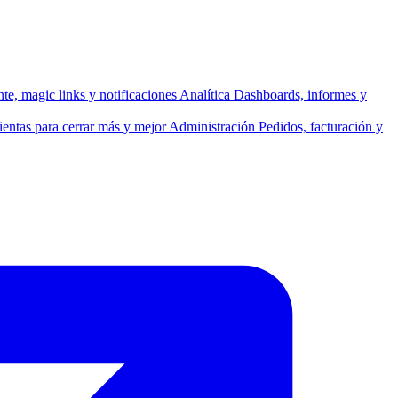
ente, magic links y notificaciones
Analítica
Dashboards, informes y
entas para cerrar más y mejor
Administración
Pedidos, facturación y