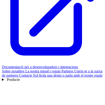
Documentació per a desenvolupadors i integracions
Sobre nosaltres
La nostra missió i equip
Partners
Uneix-te a la xarxa
de partners
Contacte
Sol·licita una demo o parla amb el nostre equip
Producte