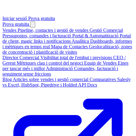
Iniciar sessió
Prova gratuïta
Prova gratuïta
Vendes
Pipeline, contactes i gestió de vendes
Gestió Comercial
Pressupostos, comandes i facturació
Portal & Automatització
Portal
de client, magic links i notificacions
Analítica
Dashboards, informes
i mètriques en temps real
Mapa de Contactes
Geolocalització, zones
de concentració i planificació de visites
Director Comercial
Visibilitat total de l'embut i previsions
CEO /
Gerent
Mètriques clau i control del negoci
Equip de Vendes
Eines
per tancar més i millor
Administració
Comandes, facturació i
seguiment sense friccions
Blog
Articles sobre vendes i gestió comercial
Comparatives
Salesly
vs Excel, HubSpot, Pipedrive i Holded
API Docs